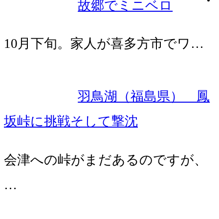
故郷でミニベロ
10月下旬。家人が喜多方市でワ…
羽鳥湖（福島県） 鳳
坂峠に挑戦そして撃沈
会津への峠がまだあるのですが、
…