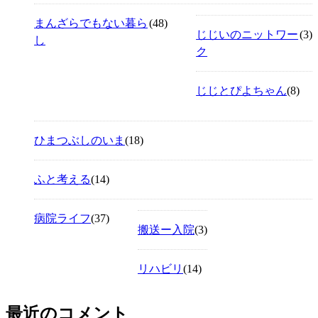
まんざらでもない暮ら
(48)
じじいのニットワー
(3)
し
ク
じじとぴよちゃん
(8)
ひまつぶしのいま
(18)
ふと考える
(14)
病院ライフ
(37)
搬送ー入院
(3)
リハビリ
(14)
最近のコメント