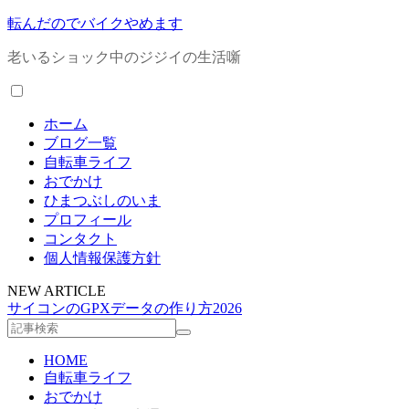
転んだのでバイクやめます
老いるショック中のジジイの生活噺
ホーム
ブログ一覧
自転車ライフ
おでかけ
ひまつぶしのいま
プロフィール
コンタクト
個人情報保護方針
NEW ARTICLE
サイコンのGPXデータの作り方2026
HOME
自転車ライフ
おでかけ