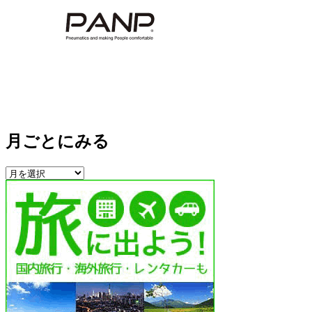
月ごとにみる
月
ご
と
に
み
る