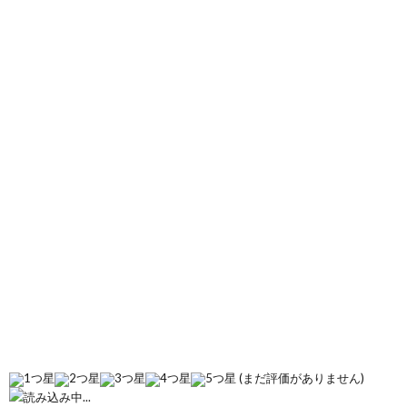
方
針
(まだ評価がありません)
読み込み中...