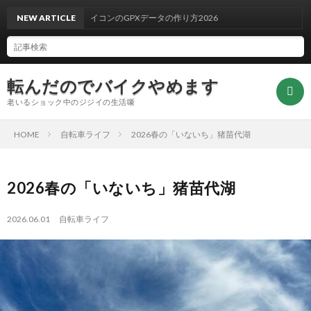
NEW ARTICLE
サイコンのGPXデータの作り方2026
転んだのでバイクやめます
老いるショック中のジジイの生活噺
HOME
自転車ライフ
2026春の「いないち」猪苗代湖
ホ
2026春の「いないち」猪苗代湖
ー
ブ
2026.06.01
自転車ライフ
ム
ロ
自
グ
転
お