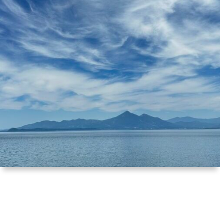
一
車
で
ひ
覧
ラ
か
ま
プ
イ
け
つ
ロ
コ
フ
ぶ
フ
ン
個
し
ィ
タ
人
の
ー
ク
情
い
ル
ト
報
ま
保
護