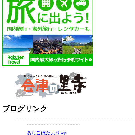
に
み
る
ブログリンク
あじこぼたよりwp