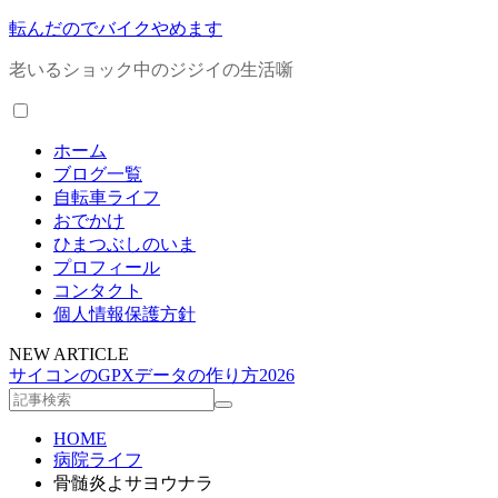
転んだのでバイクやめます
老いるショック中のジジイの生活噺
ホーム
ブログ一覧
自転車ライフ
おでかけ
ひまつぶしのいま
プロフィール
コンタクト
個人情報保護方針
NEW ARTICLE
サイコンのGPXデータの作り方2026
HOME
病院ライフ
骨髄炎よサヨウナラ