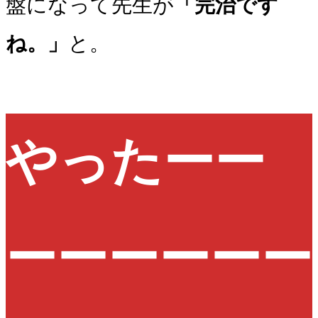
盤になって先生が
「完治です
ね。」
と。
やったーー
ーーーーーー