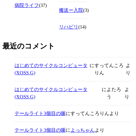
病院ライフ
(37)
搬送ー入院
(3)
リハビリ
(14)
最近のコメント
はじめてのサイクルコンピュータ
に
すってんころ
よ
(XOSS G)
りん
り
はじめてのサイクルコンピュータ
に
よたろ
よ
(XOSS G)
う
り
テールライト3個目の噺
に
すってんころりん
より
テールライト3個目の噺
に
よっちゃん
より