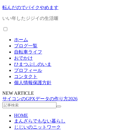
転んだのでバイクやめます
いい年したジジイの生活噺
ホーム
ブログ一覧
自転車ライフ
おでかけ
ひまつぶしのいま
プロフィール
コンタクト
個人情報保護方針
NEW ARTICLE
サイコンのGPXデータの作り方2026
HOME
まんざらでもない暮らし
じじいのニットワーク